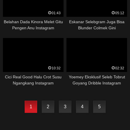
01:43
05:12
Belahan Dada Kinora Melet Gitu
Eskanar Selebgram Juga Bisa
Pengen Anu Instagram
Blunder Colmek Gini
10:32
02:32
Cici Real Good Halu Crot Susu
Yoemey Eksklusif Seleb Tobrut
Ngangkang Instagram
Goyang Dribble Instagram
1
2
3
4
5