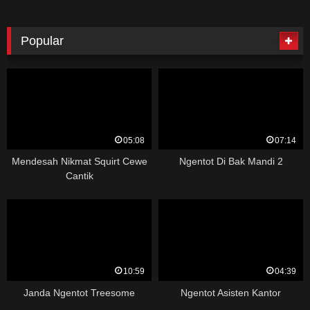
Popular
05:08
07:14
Mendesah Nikmat Squirt Cewe
Ngentot Di Bak Mandi 2
Cantik
10:59
04:39
Janda Ngentot Treesome
Ngentot Asisten Kantor