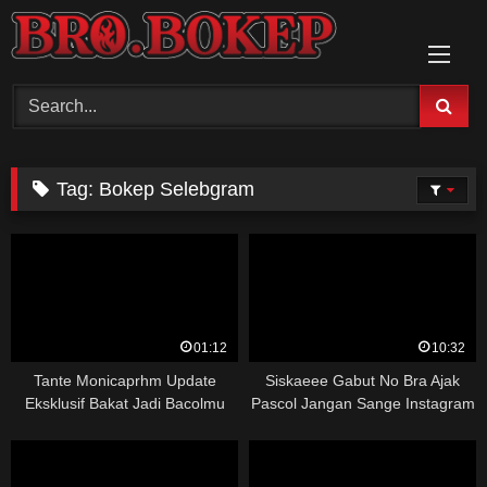
Skip
to
content
Tag:
Bokep Selebgram
01:12
10:32
Tante Monicaprhm Update
Siskaeee Gabut No Bra Ajak
Eksklusif Bakat Jadi Bacolmu
Pascol Jangan Sange Instagram