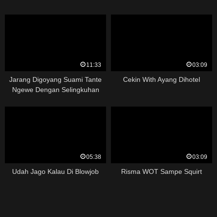
11:33
03:09
Jarang Digoyang Suami Tante
Cekin With Ayang Dihotel
Ngewe Dengan Selingkuhan
05:38
03:09
Udah Jago Kalau Di Blowjob
Risma WOT Sampe Squirt