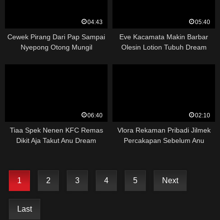
04:43
05:40
Cewek Pirang Dari Pap Sampai
Eve Kacamata Makin Barbar
Nyepong Otong Mungil
Olesin Lotion Tubuh Dream
06:40
02:10
Tiaa Spek Nenen KFC Remas
Vlora Rekaman Pribadi Jilmek
Dikit Aja Takut Anu Dream
Percakapan Sebelum Anu
1
2
3
4
5
Next
Last