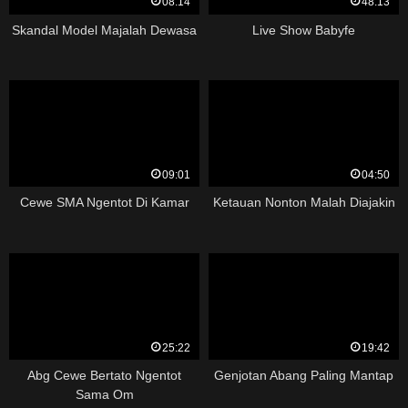
08:14
48:13
Skandal Model Majalah Dewasa
Live Show Babyfe
09:01
04:50
Cewe SMA Ngentot Di Kamar
Ketauan Nonton Malah Diajakin
25:22
19:42
Abg Cewe Bertato Ngentot
Genjotan Abang Paling Mantap
Sama Om