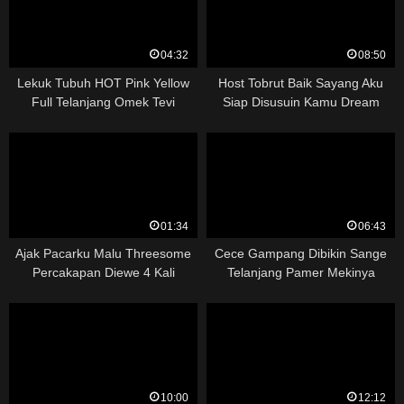
04:32
08:50
Lekuk Tubuh HOT Pink Yellow
Host Tobrut Baik Sayang Aku
Full Telanjang Omek Tevi
Siap Disusuin Kamu Dream
01:34
06:43
Ajak Pacarku Malu Threesome
Cece Gampang Dibikin Sange
Percakapan Diewe 4 Kali
Telanjang Pamer Mekinya
10:00
12:12