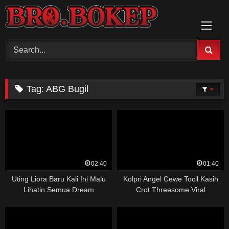
Skip
to
content
Tag:
ABG Bugil
02:40
01:40
Uting Liora Baru Kali Ini Malu
Kolpri Angel Cewe Tocil Kasih
Lihatin Semua Dream
Crot Threesome Viral