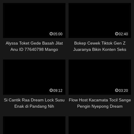
05:00
02:40
Alyssa Toket Gede Basah Jilat
Bokep Cewek Tiktok Gen Z
Anu ID 77640798 Mango
Juaranya Bikin Konten Seks
09:12
03:20
Si Cantik Raa Dream Lock Susu
Flow Host Kacamata Tocil Sange
Enak di Pandang Nih
Pengin Nyepong Dream